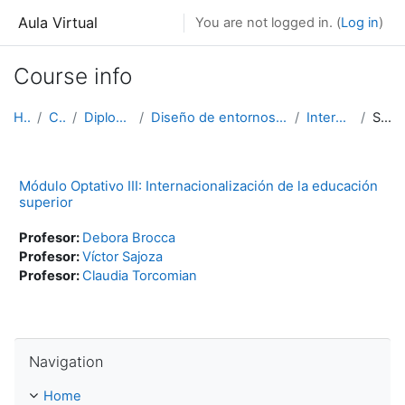
Skip to main content
Aula Virtual
You are not logged in. (
Log in
)
Course info
Home
Courses
Diplomaturas ArTEC
Diseño de entornos virtuales para la educación sup...
Internacionalización
Summary
Módulo Optativo III: Internacionalización de la educación
superior
Profesor:
Debora Brocca
Profesor:
Víctor Sajoza
Profesor:
Claudia Torcomian
Skip Navigation
Navigation
Home