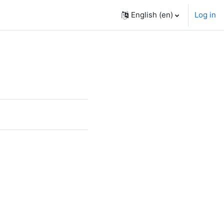
English ‎(en)‎
Log in