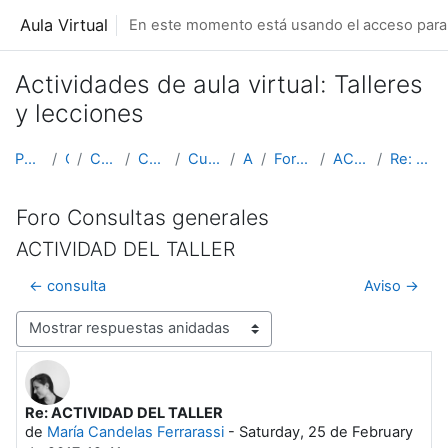
Salta al contenido principal
Aula Virtual
En este momento está usando el acceso para 
Actividades de aula virtual: Talleres
y lecciones
Página Principal
Cursos
Capacitación ArTEC
Capacitaciones 2017
Cursos de verano 2017
AVI 2016_1
Foro Consultas generales
ACTIVIDAD DEL TALLER
Re: ACTIVIDAD DEL TALLER
Foro Consultas generales
ACTIVIDAD DEL TALLER
← consulta
Aviso →
Mostrar modo
Re: ACTIVIDAD DEL TALLER
Número de respuestas: 0
de
María Candelas Ferrarassi
-
Saturday, 25 de February