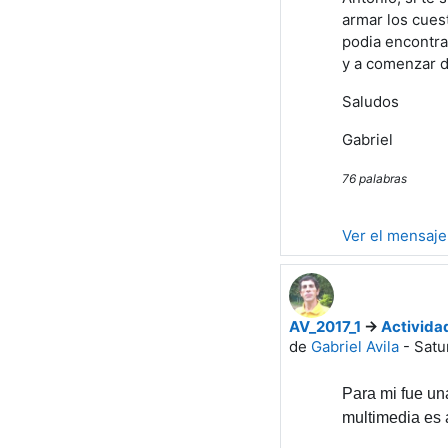
armar los cuest
podia encontrar
y a comenzar de
Saludos
Gabriel
76 palabras
Ver el mensaje
AV_2017_1
->
Activida
de
Gabriel Avila
-
Satu
Para mi fue un
multimedia es 