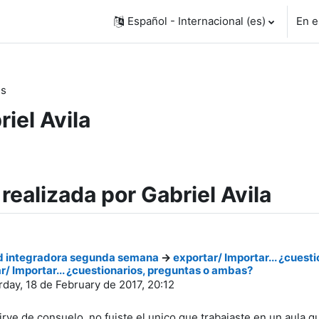
Español - Internacional ‎(es)‎
En e
es
riel Avila
realizada por Gabriel Avila
d integradora segunda semana
->
exportar/ Importar... ¿cuest
r/ Importar... ¿cuestionarios, preguntas o ambas?
rday, 18 de February de 2017, 20:12
sirve de consuelo, no fuiste el unico que trabajaste en un aula q