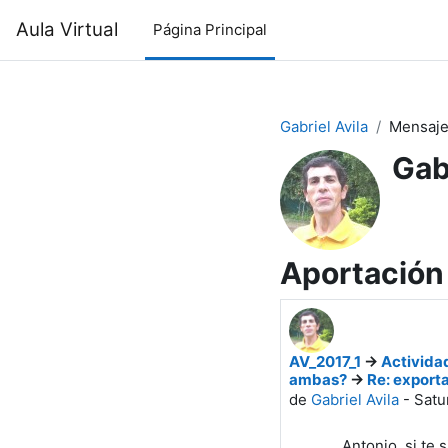
Salta al contenido principal
Aula Virtual
Página Principal
Gabriel Avila
Mensaj
Gab
Aportación 
AV_2017_1
->
Activida
ambas?
->
Re: exporta
de
Gabriel Avila
-
Satu
Antonio, si te 