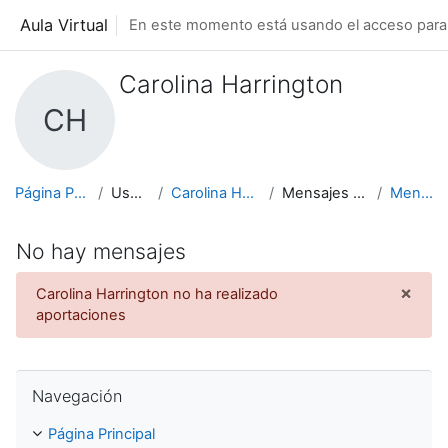
Salta al contenido principal
Aula Virtual
En este momento está usando el acceso para 
Carolina Harrington
CH
Página Principal
Usuarios
Carolina Harrington
Mensajes en foros
Mensajes
No hay mensajes
×
Carolina Harrington no ha realizado
Desc
aportaciones
Salta Navegación
Navegación
Página Principal