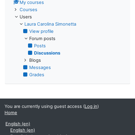
My courses
Courses
Users
Laura Carolina Simonetta
View profile
Forum posts
Posts
Discussions
Blogs
Messages
Grades
You are currently using guest access (
Log in
)
Home
English ‎(en)‎
English ‎(en)‎