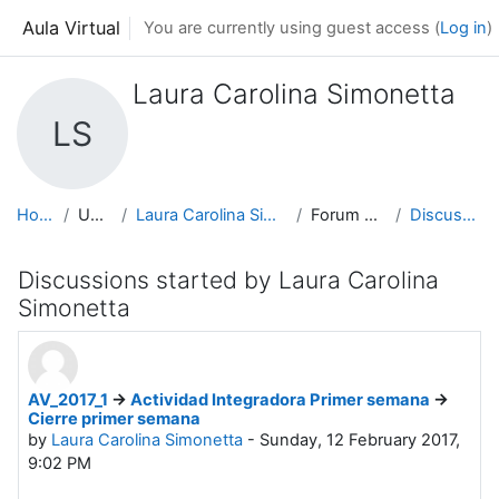
Skip to main content
Aula Virtual
You are currently using guest access (
Log in
)
Laura Carolina Simonetta
LS
Home
Users
Laura Carolina Simonetta
Forum posts
Discussions
Discussions started by Laura Carolina
Simonetta
AV_2017_1
->
Actividad Integradora Primer semana
->
Cierre primer semana
by
Laura Carolina Simonetta
-
Sunday, 12 February 2017,
9:02 PM