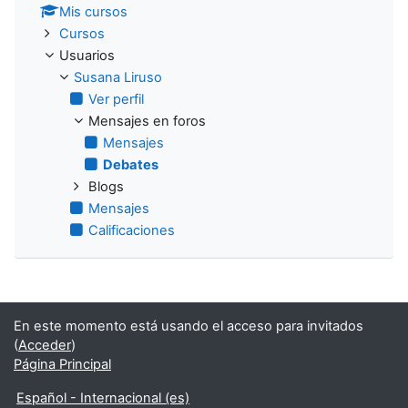
Mis cursos
Cursos
Usuarios
Susana Liruso
Ver perfil
Mensajes en foros
Mensajes
Debates
Blogs
Mensajes
Calificaciones
En este momento está usando el acceso para invitados
(
Acceder
)
Página Principal
Español - Internacional ‎(es)‎