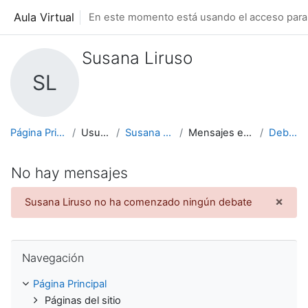
Salta al contenido principal
Aula Virtual
En este momento está usando el acceso para 
Susana Liruso
SL
Página Principal
Usuarios
Susana Liruso
Mensajes en foros
Debates
No hay mensajes
×
Susana Liruso no ha comenzado ningún debate
Desc
Salta Navegación
Navegación
Página Principal
Páginas del sitio