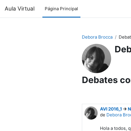
Salta al contenido principal
Aula Virtual
Página Principal
Debora Brocca
Deba
Deb
Debates co
AVI 2016_1
->
N
de
Debora Bro
Hola a todos, 