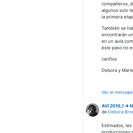
compañeros, da
algunos solo t
la primera eta
También se habi
encontrarán un
en un aula com
éste paso no es
cariños
Debora y Marie
Ver el mensaje
AVI 2016_1
->
N
de
Debora Bro
Estimados, les
producciones pe