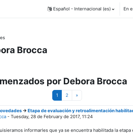
Español - Internacional ‎(es)‎
En e
tes
ora Brocca
menzados por Debora Brocca
(actual)
Siguiente página
1
2
»
ovedades
->
Etapa de evaluación y retroalimentación habilit
cca
-
Tuesday, 28 de February de 2017, 11:24
quisieramos informarles que ya se encuentra habilitada la etapa