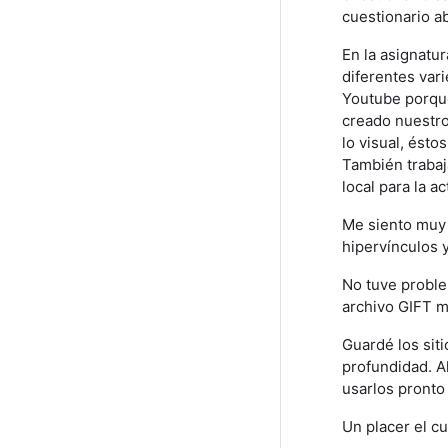
cuestionario a
En la asignatu
diferentes var
Youtube porque
creado nuestro
lo visual, ést
También trabaj
local para la ac
Me siento muy 
hipervínculos 
No tuve proble
archivo GIFT m
Guardé los sit
profundidad. A
usarlos pronto
Un placer el cu