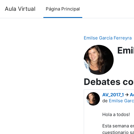
Salta al contenido principal
Aula Virtual
Página Principal
Emilse García Ferreyra
Emi
Debates co
AV_2017_1
->
A
de
Emilse Garc
Hola a todos!
Esta semana em
cuestionario s