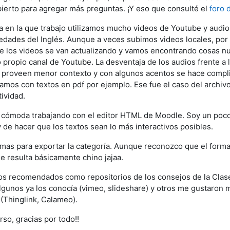
bierto para agregar más preguntas. ¡Y eso que consulté el
foro 
ra en la que trabajo utilizamos mucho videos de Youtube y audi
iedades del Inglés. Aunque a veces subimos videos locales, por
 los videos se van actualizando y vamos encontrando cosas n
 propio canal de Youtube. La desventaja de los audios frente a 
os proveen menor contexto y con algunos acentos se hace compl
amos con textos en pdf por ejemplo. Ese fue el caso del archi
tividad.
cómoda trabajando con el editor HTML de Moodle. Soy un poco
y de hacer que los textos sean lo más interactivos posibles.
mas para exportar la categoría. Aunque reconozco que el forma
e resulta básicamente chino jajaa.
ios recomendados como repositorios de los consejos de la Clas
lgunos ya los conocía (vimeo, slideshare) y otros me gustaron
 (Thinglink, Calameo).
rso, gracias por todo!!