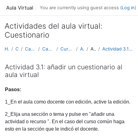
Skip to main content
Aula Virtual
You are currently using guest access (
Log in
)
Actividades del aula virtual:
Cuestionario
Home
Courses
Capacitación ArTEC
Capacitaciones 2017
Cursos de verano 2017
AV_2017_1
Actividades
Actividad 3.1: añadir un cuestionario al aula virtual
Actividad 3.1: añadir un cuestionario al
aula virtual
Pasos:
1_En el aula como docente con edición, active la edición.
2_Elija una sección o tema y pulse en "añadir una
actividad o recurso ". En el caso del curso común haga
esto en la sección que le indicó el docente.