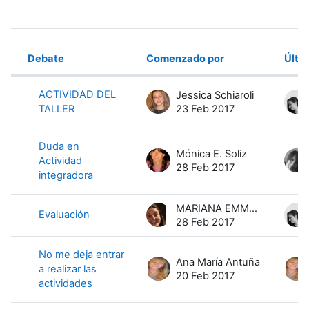
Debate
Comenzado por
Últi
Estado
Mostrando 21 de 21 discusiones
ACTIVIDAD DEL
Jessica Schiaroli
TALLER
23 Feb 2017
Duda en
Mónica E. Soliz
Actividad
28 Feb 2017
integradora
MARIANA EMMA Y GOTTERO
Evaluación
28 Feb 2017
No me deja entrar
Ana María Antuña
a realizar las
20 Feb 2017
actividades