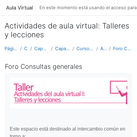
Salta al contenido principal
Aula Virtual
En este momento está usando el acceso para 
Actividades de aula virtual: Talleres
y lecciones
Página Principal
Cursos
Capacitación ArTEC
Capacitaciones 2017
Cursos de verano 2017
AVI 2016_1
Foro Consultas generales
Foro Consultas generales
Este espacio está destinado al intercambio común en
torno a: