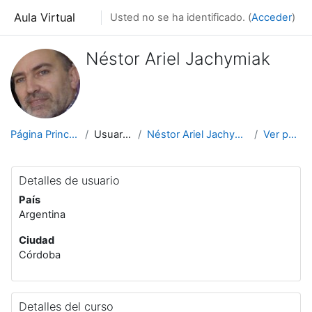
Salta al contenido principal
Aula Virtual
Usted no se ha identificado. (
Acceder
)
Néstor Ariel Jachymiak
Página Principal
Usuarios
Néstor Ariel Jachymiak
Ver perfil
Detalles de usuario
País
Argentina
Ciudad
Córdoba
Detalles del curso