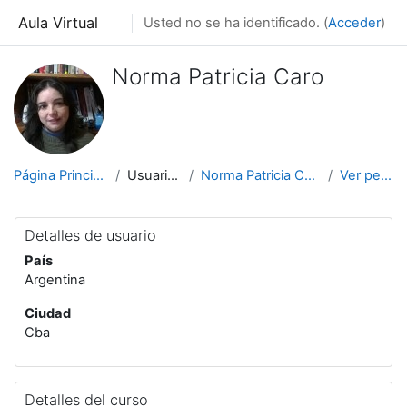
Salta al contenido principal
Aula Virtual
Usted no se ha identificado. (
Acceder
)
Norma Patricia Caro
Página Principal
Usuarios
Norma Patricia Caro
Ver perfil
Detalles de usuario
País
Argentina
Ciudad
Cba
Detalles del curso